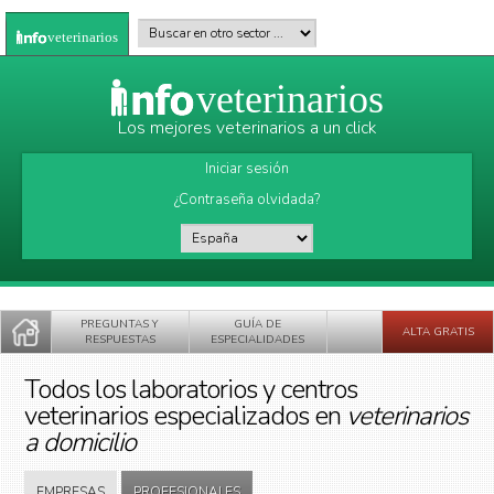
Pasar al contenido principal
Buscar en otro sector
*
veterinarios
veterinarios
Los mejores veterinarios a un click
Iniciar sesión
¿Contraseña olvidada?
País
*
PREGUNTAS Y
GUÍA DE
ALTA GRATIS
RESPUESTAS
ESPECIALIDADES
Todos los laboratorios y centros
veterinarios especializados en
veterinarios
a domicilio
EMPRESAS
PROFESIONALES