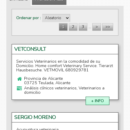
Páginas
Ordenar por
1
2
3
…
>
>>
VETCONSULT
Servicios Veterinarios en la comodidad de su
Domicilio. Home comfort Veterinary Service. Tierarzt
Hausbesuche. VETMOVIL 680929781
Provincia de Alicante
03725 Teulada, Alicante
Análisis clínicos veterinarios, Veterinarios a
domicilio
+ INFO
SERGIO MORENO
Acupuntura veterinaria