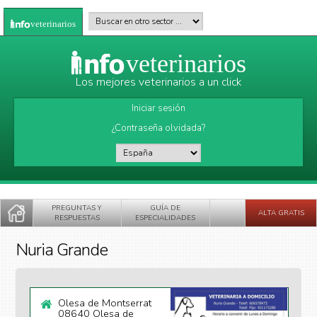
Pasar al contenido principal
Buscar en otro sector
*
veterinarios
veterinarios
Los mejores veterinarios a un click
Iniciar sesión
¿Contraseña olvidada?
País
*
PREGUNTAS Y
GUÍA DE
ALTA GRATIS
RESPUESTAS
ESPECIALIDADES
Nuria Grande
Olesa de Montserrat
08640 Olesa de