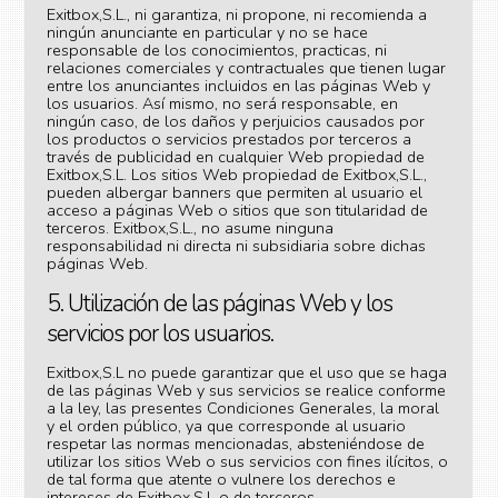
Exitbox,S.L., ni garantiza, ni propone, ni recomienda a
ningún anunciante en particular y no se hace
responsable de los conocimientos, practicas, ni
relaciones comerciales y contractuales que tienen lugar
entre los anunciantes incluidos en las páginas Web y
los usuarios. Así mismo, no será responsable, en
ningún caso, de los daños y perjuicios causados por
los productos o servicios prestados por terceros a
través de publicidad en cualquier Web propiedad de
Exitbox,S.L. Los sitios Web propiedad de Exitbox,S.L.,
pueden albergar banners que permiten al usuario el
acceso a páginas Web o sitios que son titularidad de
terceros. Exitbox,S.L., no asume ninguna
responsabilidad ni directa ni subsidiaria sobre dichas
páginas Web.
5. Utilización de las páginas Web y los
servicios por los usuarios.
Exitbox,S.L no puede garantizar que el uso que se haga
de las páginas Web y sus servicios se realice conforme
a la ley, las presentes Condiciones Generales, la moral
y el orden público, ya que corresponde al usuario
respetar las normas mencionadas, absteniéndose de
utilizar los sitios Web o sus servicios con fines ilícitos, o
de tal forma que atente o vulnere los derechos e
intereses de Exitbox,S.L o de terceros.