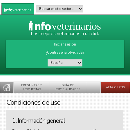
Pasar al contenido principal
Buscar en otro sector
*
veterinarios
veterinarios
Los mejores veterinarios a un click
Iniciar sesión
¿Contraseña olvidada?
País
*
PREGUNTAS Y
GUÍA DE
ALTA GRATIS
RESPUESTAS
ESPECIALIDADES
Condiciones de uso
1. Información general