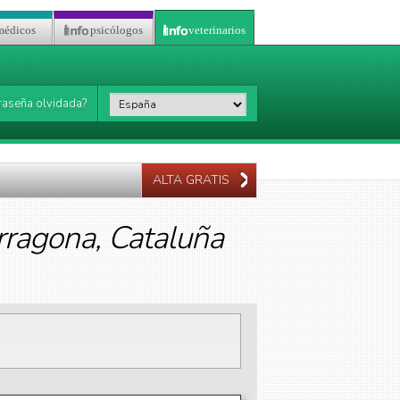
médicos
psicólogos
veterinarios
País
*
raseña olvidada?
ALTA GRATIS
rragona, Cataluña