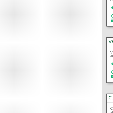
V
V
a
C
C
a