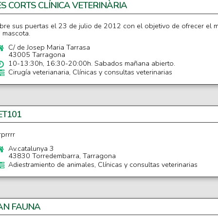
ES CORTS CLÍNICA VETERINÀRIA
bre sus puertas el 23 de julio de 2012 con el objetivo de ofrecer el m
u mascota.
C/ de Josep Maria Tarrasa
43005 Tarragona
10-13:30h, 16:30-20:00h. Sabados mañana abierto.
Cirugía veterianaria, Clínicas y consultas veterinarias
ET101
rprrrr
Av.catalunya
3
43830 Torredembarra, Tarragona
Adiestramiento de animales, Clínicas y consultas veterinarias
AN FAUNA