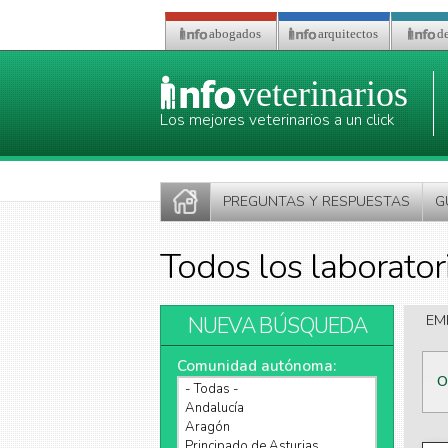
Pasar al contenido principal
abogados
arquitectos
de
veterinarios
Los mejores veterinarios a un click
PREGUNTAS Y RESPUESTAS
G
Todos los laborator
NUEVA BÚSQUEDA
EM
Comunidad autónoma:
O