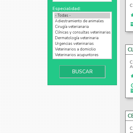
C
Especialidad:
C
C
A
C
C
e