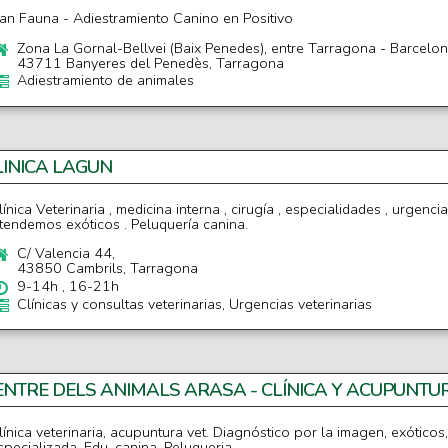
an Fauna - Adiestramiento Canino en Positivo
Zona La Gornal-Bellvei (Baix Penedes), entre Tarragona - Barcelo
43711 Banyeres del Penedès, Tarragona
Adiestramiento de animales
LINICA LAGUN
línica Veterinaria , medicina interna , cirugía , especialidades , urgencias
tendemos exóticos . Peluquería canina.
C/ Valencia 44,
43850 Cambrils, Tarragona
9-14h , 16-21h
Clínicas y consultas veterinarias, Urgencias veterinarias
ENTRE DELS ANIMALS ARASA - CLÍNICA Y ACUPUNTU
línica veterinaria, acupuntura vet. Diagnóstico por la imagen, exóticos,
specializada. Edu. canina. Peluqueria.