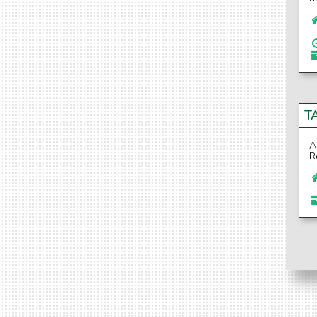
T
A
R