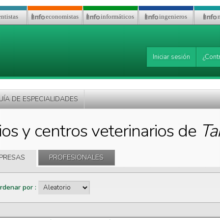
ntistas
economistas
informáticos
ingenieros
Iniciar sesión
¿Cont
UÍA DE ESPECIALIDADES
ios y centros veterinarios de
Ta
PRESAS
PROFESIONALES
rdenar por