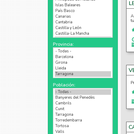
L
A
t
Provincia:
V
P
Población:
C