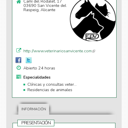
Camí del Rodalet, 17
03690 San Vicente del
Raspeig, Alicante
http://www.veterinariosanvicente.com
(li
n
k
Abierto 24 horas
is
e
Especialidades
xt
Clínicas y consultas veterinarias
e
Residencias de animales
r
n
al
INFORMACIÓN
)
PRESENTACIÓN