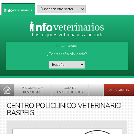
Pasar al contenido principal
Buscar en otro sector
*
veterinarios
veterinarios
Los mejores veterinarios a un click
Iniciar sesión
¿Contraseña olvidada?
País
*
PREGUNTAS Y
GUÍA DE
ALTA GRATIS
RESPUESTAS
ESPECIALIDADES
CENTRO POLICLINICO VETERINARIO
RASPEIG