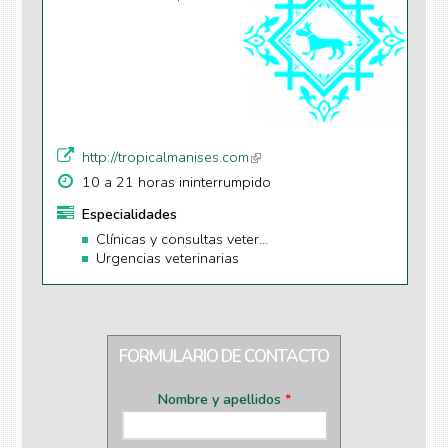
http://tropicalmanises.com
(li
n
10 a 21 horas ininterrumpido
k
Especialidades
is
Clínicas y consultas veterinarias
e
Urgencias veterinarias
xt
e
r
n
al
FORMULARIO DE CONTACTO
)
Nombre y apellidos
*