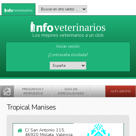
Pasar al contenido principal
Buscar en otro sector
*
veterinarios
veterinarios
Los mejores veterinarios a un click
Iniciar sesión
¿Contraseña olvidada?
País
*
PREGUNTAS Y
GUÍA DE
ALTA GRATIS
RESPUESTAS
ESPECIALIDADES
Tropical Manises
C/ San Antonio 115,
46920 Mislata, Valencia