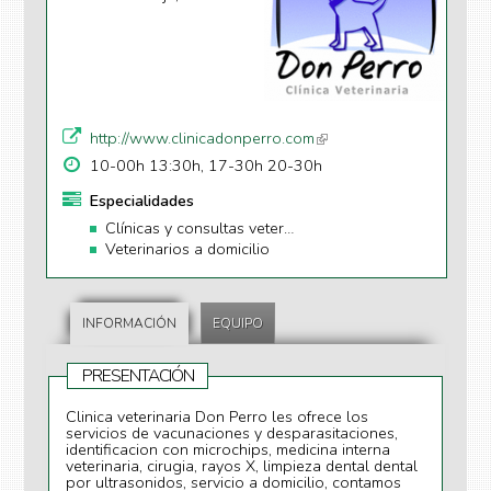
http://www.clinicadonperro.com
(li
n
10-00h 13:30h, 17-30h 20-30h
k
Especialidades
is
Clínicas y consultas veterinarias
e
Veterinarios a domicilio
xt
e
r
n
INFORMACIÓN
EQUIPO
al
)
PRESENTACIÓN
Clinica veterinaria Don Perro les ofrece los
servicios de vacunaciones y desparasitaciones,
identificacion con microchips, medicina interna
veterinaria, cirugia, rayos X, limpieza dental dental
por ultrasonidos, servicio a domicilio, contamos