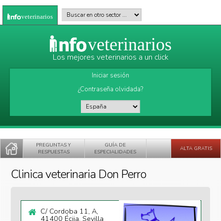
Pasar al contenido principal
Buscar en otro sector
*
veterinarios
veterinarios
Los mejores veterinarios a un click
Iniciar sesión
¿Contraseña olvidada?
País
*
PREGUNTAS Y
GUÍA DE
ALTA GRATIS
RESPUESTAS
ESPECIALIDADES
Clinica veterinaria Don Perro
C/ Cordoba 11, A,
41400 Écija, Sevilla