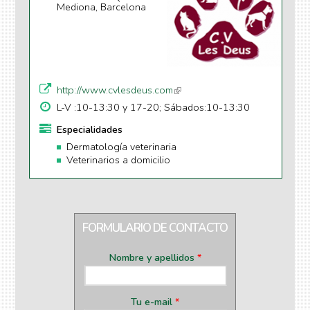
Mediona, Barcelona
http://www.cvlesdeus.com
(li
n
L-V :10-13:30 y 17-20; Sábados:10-13:30
k
Especialidades
is
Dermatología veterinaria
e
Veterinarios a domicilio
xt
e
r
n
al
FORMULARIO DE CONTACTO
)
Nombre y apellidos
*
Tu e-mail
*