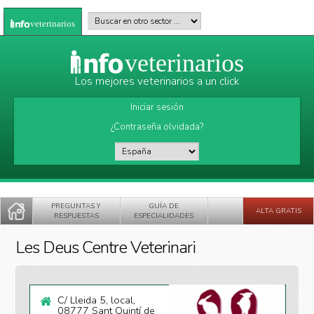
Pasar al contenido principal
Buscar en otro sector
*
veterinarios
veterinarios
Los mejores veterinarios a un click
Iniciar sesión
¿Contraseña olvidada?
País
*
PREGUNTAS Y
GUÍA DE
ALTA GRATIS
RESPUESTAS
ESPECIALIDADES
Les Deus Centre Veterinari
C/ Lleida 5, local,
08777 Sant Quintí de