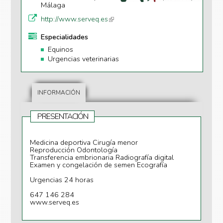
Málaga
http://www.serveq.es
(li
n
Especialidades
k
Equinos
is
Urgencias veterinarias
e
xt
e
r
INFORMACIÓN
n
al
PRESENTACIÓN
)
Medicina deportiva Cirugía menor
Reproducción Odontología
Transferencia embrionaria Radiografía digital
Examen y congelación de semen Ecografía
Urgencias 24 horas
647 146 284
www.serveq.es