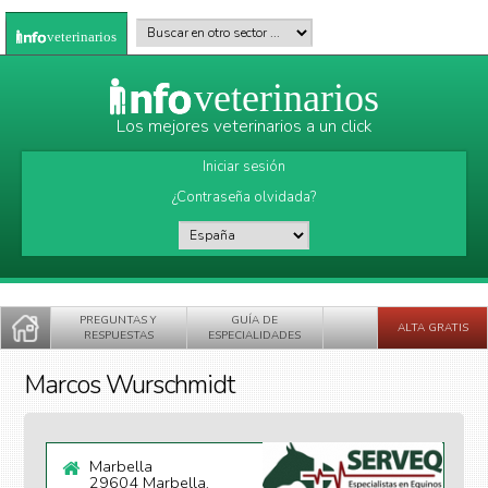
Pasar al contenido principal
Buscar en otro sector
*
veterinarios
veterinarios
Los mejores veterinarios a un click
Iniciar sesión
¿Contraseña olvidada?
País
*
PREGUNTAS Y
GUÍA DE
ALTA GRATIS
RESPUESTAS
ESPECIALIDADES
Marcos Wurschmidt
Marbella
29604 Marbella,