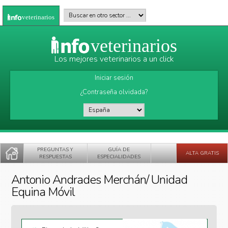
Pasar al contenido principal
Buscar en otro sector
*
veterinarios
veterinarios
Los mejores veterinarios a un click
Iniciar sesión
¿Contraseña olvidada?
País
*
PREGUNTAS Y
GUÍA DE
ALTA GRATIS
RESPUESTAS
ESPECIALIDADES
Antonio Andrades Merchán/ Unidad
Equina Móvil