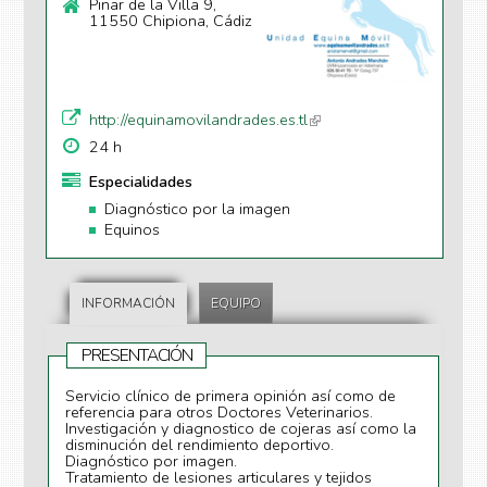
Pinar de la Villa 9,
11550 Chipiona, Cádiz
http://equinamovilandrades.es.tl
(li
n
24 h
k
Especialidades
is
Diagnóstico por la imagen
e
Equinos
xt
e
r
n
INFORMACIÓN
EQUIPO
al
)
PRESENTACIÓN
Servicio clínico de primera opinión así como de
referencia para otros Doctores Veterinarios.
Investigación y diagnostico de cojeras así como la
disminución del rendimiento deportivo.
Diagnóstico por imagen.
Tratamiento de lesiones articulares y tejidos