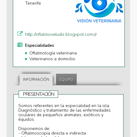
Tenerife
http://oftalmovetudiz.blogspot.com
(li
n
Especialidades
k
Oftalmología veterinaria
is
Veterinarios a domicilio
e
xt
e
r
INFORMACIÓN
EQUIPO
n
al
PRESENTACIÓN
)
Somos referentes en la especialidad en la isla.
Diagnóstico y tratamiento de las enfermedades
oculares de pequeños animales, exóticos y
équidos.
Disponemos de:
- Oftalmoscopia directa e indirecta