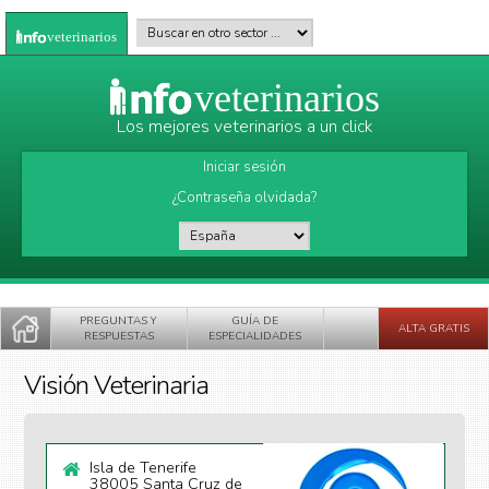
Pasar al contenido principal
Buscar en otro sector
*
veterinarios
veterinarios
Los mejores veterinarios a un click
Iniciar sesión
¿Contraseña olvidada?
País
*
PREGUNTAS Y
GUÍA DE
ALTA GRATIS
RESPUESTAS
ESPECIALIDADES
Visión Veterinaria
Isla de Tenerife
38005 Santa Cruz de