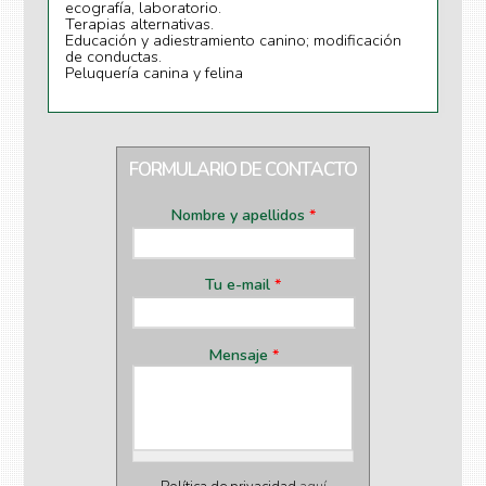
ecografía, laboratorio.
Terapias alternativas.
Educación y adiestramiento canino; modificación
de conductas.
Peluquería canina y felina
FORMULARIO DE CONTACTO
Nombre y apellidos
*
Tu e-mail
*
Mensaje
*
Política de privacidad
aquí