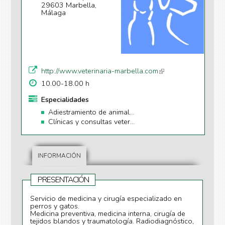
29603 Marbella,
Málaga
http://www.veterinaria-marbella.com
(li
n
10.00-18.00 h
k
Especialidades
is
Adiestramiento de animales
e
Clínicas y consultas veterinarias
xt
e
r
n
INFORMACIÓN
al
)
PRESENTACIÓN
Servicio de medicina y cirugía especializado en
perros y gatos.
Medicina preventiva, medicina interna, cirugía de
tejidos blandos y traumatología. Radiodiagnóstico,