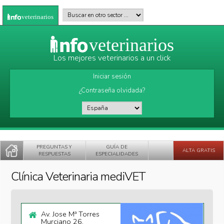
Pasar al contenido principal
Buscar en otro sector
*
veterinarios
veterinarios
Los mejores veterinarios a un click
Iniciar sesión
¿Contraseña olvidada?
País
*
PREGUNTAS Y
GUÍA DE
ALTA GRATIS
RESPUESTAS
ESPECIALIDADES
Clínica Veterinaria mediVET
Av. Jose Mª Torres
Murciano 26,