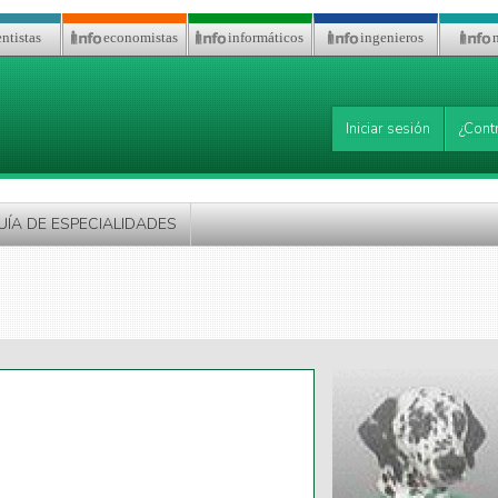
ntistas
economistas
informáticos
ingenieros
Iniciar sesión
¿Cont
UÍA DE ESPECIALIDADES