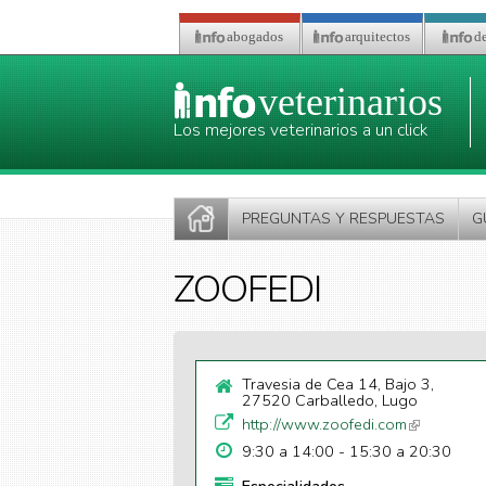
Pasar al contenido principal
abogados
arquitectos
de
veterinarios
Los mejores veterinarios a un click
PREGUNTAS Y RESPUESTAS
G
ZOOFEDI
Travesia de Cea 14, Bajo 3,
27520 Carballedo, Lugo
http://www.zoofedi.com
(link is
external)
9:30 a 14:00 - 15:30 a 20:30