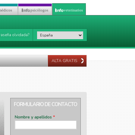
médicos
psicólogos
veterinarios
País
*
raseña olvidada?
ALTA GRATIS
FORMULARIO DE CONTACTO
Nombre y apellidos
*