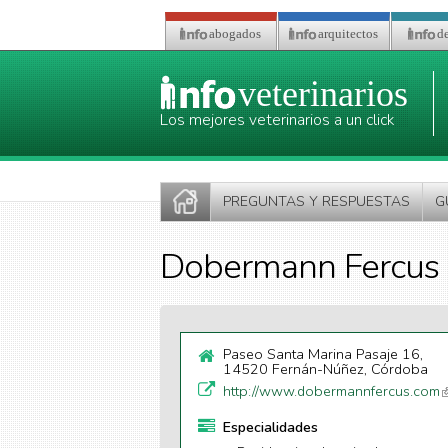
Pasar al contenido principal
abogados
arquitectos
de
veterinarios
Los mejores veterinarios a un click
PREGUNTAS Y RESPUESTAS
G
Dobermann Fercus
Paseo Santa Marina Pasaje 16,
14520 Fernán-Núñez, Córdoba
http://www.dobermannfercus.com
(
e
Especialidades