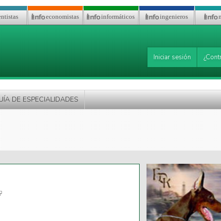
ntistas
economistas
informáticos
ingenieros
Iniciar sesión
¿Cont
UÍA DE ESPECIALIDADES
link is
xternal)