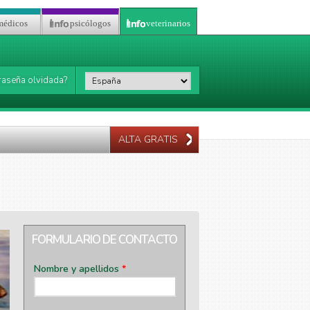
médicos
psicólogos
veterinarios
País
*
raseña olvidada?
ALTA GRATIS
FORMULARIO DE CONTACTO
Nombre y apellidos
*