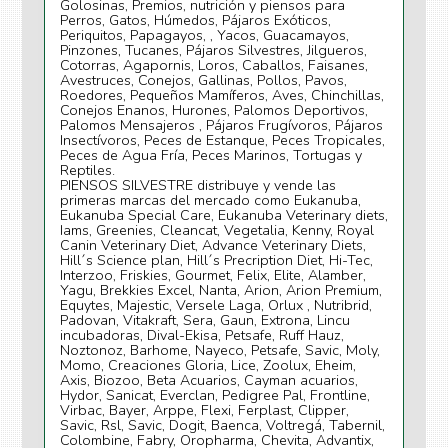
Golosinas, Premios, nutrición y piensos para
Perros, Gatos, Húmedos, Pájaros Exóticos,
Periquitos, Papagayos, , Yacos, Guacamayos,
Pinzones, Tucanes, Pájaros Silvestres, Jilgueros,
Cotorras, Agapornis, Loros, Caballos, Faisanes,
Avestruces, Conejos, Gallinas, Pollos, Pavos,
Roedores, Pequeños Mamíferos, Aves, Chinchillas,
Conejos Enanos, Hurones, Palomos Deportivos,
Palomos Mensajeros , Pájaros Frugívoros, Pájaros
Insectívoros, Peces de Estanque, Peces Tropicales,
Peces de Agua Fría, Peces Marinos, Tortugas y
Reptiles.
PIENSOS SILVESTRE distribuye y vende las
primeras marcas del mercado como Eukanuba,
Eukanuba Special Care, Eukanuba Veterinary diets,
Iams, Greenies, Cleancat, Vegetalia, Kenny, Royal
Canin Veterinary Diet, Advance Veterinary Diets,
Hill´s Science plan, Hill´s Precription Diet, Hi-Tec,
Interzoo, Friskies, Gourmet, Felix, Elite, Alamber,
Yagu, Brekkies Excel, Nanta, Arion, Arion Premium,
Equytes, Majestic, Versele Laga, Orlux , Nutribrid,
Padovan, Vitakraft, Sera, Gaun, Extrona, Lincu
incubadoras, Dival-Ekisa, Petsafe, Ruff Hauz,
Noztonoz, Barhome, Nayeco, Petsafe, Savic, Moly,
Momo, Creaciones Gloria, Lice, Zoolux, Eheim,
Axis, Biozoo, Beta Acuarios, Cayman acuarios,
Hydor, Sanicat, Everclan, Pedigree Pal, Frontline,
Virbac, Bayer, Arppe, Flexi, Ferplast, Clipper,
Savic, Rsl, Savic, Dogit, Baenca, Voltregá, Tabernil,
Colombine, Fabry, Oropharma, Chevita, Advantix,