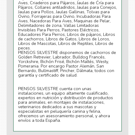
Aves, Criaderos para Pájaros, Jaulas de Cría para
Pájaros, Collares antiladridos, Jaulas para Conejos,
Jaulas para Pollos, Jaulas Gallinas, Tolvas para
Ovino, Forrajeras para Ovino, Incubadoras Para
Aves, Nacedoras Para Aves, Maquinas de Pelar,
Delimitadores de zona, Vallas Limitadoras
Invisibles Para Perros, Pastores Eléctricos,
Educadores Para Perros, Libros de pájaros, Libros
de cachorros, Libros de Gatos, Libros de Loros,
Libros de Mascotas, Libros de Reptiles, Libros de
peces.
PIENSOS SILVESTRE disponemos de cachorros de
Golden Retrevier, Labrador, Bulldog Francés,
Yorckshire, Bichón Frisé, Bichón Maltés, Westy,
Pomerania. Por encargo Pastor Alemán, San
Bernardo, Bullmastiff, Pincher, Dálmata, todos con
garantía y certificado de salud.
PIENSOS SILVESTRE cuenta con unas
instalaciones, un equipo altamente cualificado,
expertos en nutrición y distribución de productos
para animales, en montajes de instalaciones,
veterinarios dedicados a sus mascotas y
especialistas en peluquería canina y felina,
ofrecemos un asesoramiento personal, y ahora
envíos a toda España.