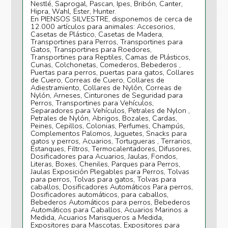
Nestlé, Saprogal, Pascan, Ipes, Bribón, Canter,
Hipra, Wahl, Ester, Hunter.
En PIENSOS SILVESTRE, disponemos de cerca de
12.000 artículos para animales: Accesorios,
Casetas de Plástico, Casetas de Madera,
Transportines para Perros, Transportines para
Gatos, Transportines para Roedores,
Transportines para Reptiles, Camas de Plásticos,
Cunas, Colchonetas, Comederos, Bebederos ,
Puertas para perros, puertas para gatos, Collares
de Cuero, Correas de Cuero, Collares de
Adiestramiento, Collares de Nylón, Correas de
Nylón, Arneses, Cinturones de Seguridad para
Perros, Transportines para Vehículos,
Separadores para Vehículos, Petrales de Nylon ,
Petrales de Nylón, Abrigos, Bozales, Cardas,
Peines, Cepillos, Colonias, Perfumes, Champús,
Complementos Palomos, Juguetes, Snacks para
gatos y perros, Acuarios, Tortugueras , Terrarios,
Estanques, Filtros, Termocalentadores, Difusores,
Dosificadores para Acuarios, Jaulas, Fondos,
Literas, Boxes, Cheniles, Parques para Perros,
Jaulas Exposición Plegables para Perros, Tolvas
para perros, Tolvas para gatos, Tolvas para
caballos, Dosificadores Automáticos Para perros,
Dosificadores automáticos, para caballos,
Bebederos Automáticos para perros, Bebederos
Automáticos para Caballos, Acuarios Marinos a
Medida, Acuarios Marisqueros a Medida,
Expositores para Mascotas, Expositores para