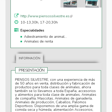
http://www.piensossilvestre.es
(li
n
10-13,30h, 17-20,30h
k
Especialidades
is
Adiestramiento de animales
e
Animales de renta
xt
e
r
n
INFORMACIÓN
al
)
PRESENTACIÓN
PIENSOS SILVESTRE, con una experiencia de más
de 50 años en venta, distribución y fabricación de
productos para toda clases de animales, ahora
también se lo llevamos a toda España, accesorios
y alimentos para toda clase de animales, Animales
de compañía, Mascotas, Animales de ganadería,
Animales de producción, Caballos, Palomos
Deportivos. Disponemos de una amplia gama de
comida seca y húmeda, alimentación Accesorios,