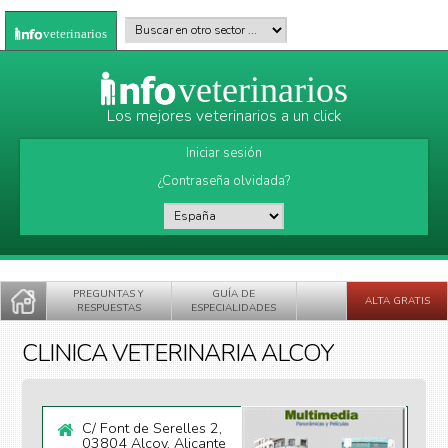
Pasar al contenido principal
Buscar en otro sector
*
veterinarios
veterinarios
Los mejores veterinarios a un click
Iniciar sesión
¿Contraseña olvidada?
País
*
PREGUNTAS Y
GUÍA DE
ALTA GRATIS
RESPUESTAS
ESPECIALIDADES
CLINICA VETERINARIA ALCOY
C/ Font de Serelles 2,
03804 Alcoy, Alicante