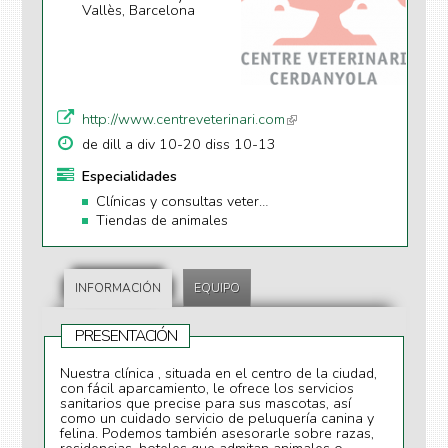
Vallès, Barcelona
http://www.centreveterinari.com
(li
n
de dill a div 10-20 diss 10-13
k
Especialidades
is
Clínicas y consultas veterinarias
e
Tiendas de animales
xt
e
r
n
INFORMACIÓN
EQUIPO
al
)
PRESENTACIÓN
Nuestra clínica , situada en el centro de la ciudad,
con fácil aparcamiento, le ofrece los servicios
sanitarios que precise para sus mascotas, así
como un cuidado servicio de peluquería canina y
felina. Podemos también asesorarle sobre razas,