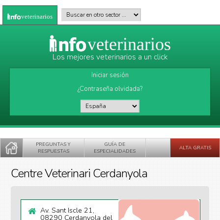
Pasar al contenido principal
Buscar en otro sector
*
veterinarios
veterinarios
Los mejores veterinarios a un click
Iniciar sesión
¿Contraseña olvidada?
País
*
PREGUNTAS Y
GUÍA DE
ALTA GRATIS
RESPUESTAS
ESPECIALIDADES
Centre Veterinari Cerdanyola
Av. Sant Iscle 21,
08290 Cerdanyola del