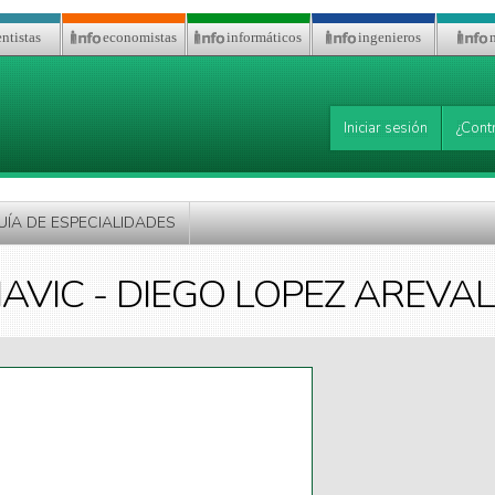
ntistas
economistas
informáticos
ingenieros
Iniciar sesión
¿Cont
UÍA DE ESPECIALIDADES
AVIC - DIEGO LOPEZ AREVA