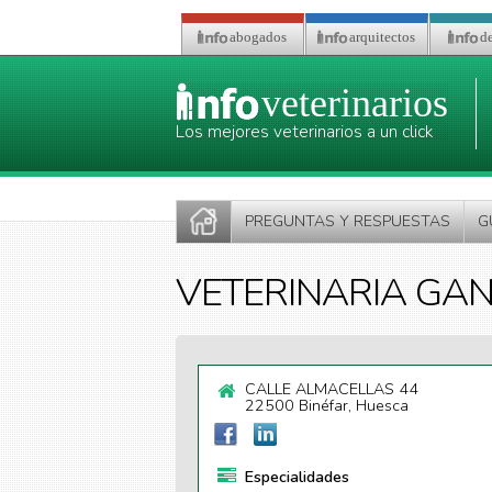
Pasar al contenido principal
abogados
arquitectos
de
veterinarios
Los mejores veterinarios a un click
PREGUNTAS Y RESPUESTAS
G
VETERINARIA GAN
CALLE ALMACELLAS 44
22500 Binéfar, Huesca
Especialidades