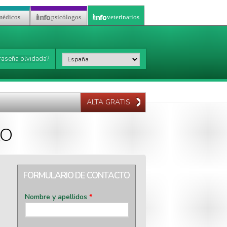
médicos
psicólogos
veterinarios
País
*
raseña olvidada?
ALTA GRATIS
LO
FORMULARIO DE CONTACTO
Nombre y apellidos
*