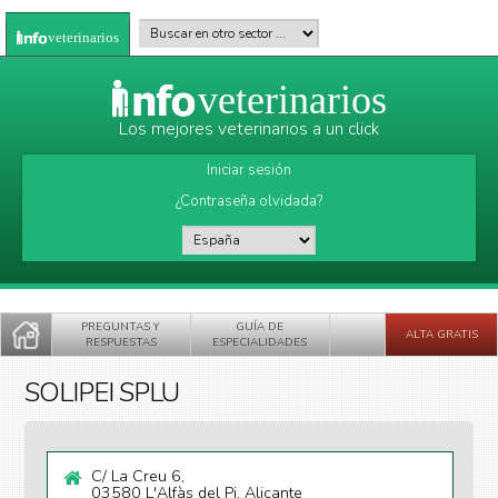
Pasar al contenido principal
Buscar en otro sector
*
veterinarios
veterinarios
Los mejores veterinarios a un click
Iniciar sesión
¿Contraseña olvidada?
País
*
PREGUNTAS Y
GUÍA DE
ALTA GRATIS
RESPUESTAS
ESPECIALIDADES
SOLIPEI SPLU
C/ La Creu 6,
03580 L'Alfàs del Pi, Alicante