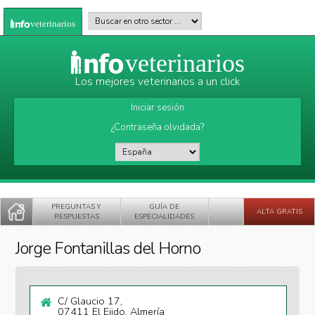
Pasar al contenido principal
Buscar en otro sector
*
veterinarios
veterinarios
Los mejores veterinarios a un click
Iniciar sesión
¿Contraseña olvidada?
País
*
PREGUNTAS Y
GUÍA DE
ALTA GRATIS
RESPUESTAS
ESPECIALIDADES
Jorge Fontanillas del Horno
C/ Glaucio 17,
07411 El Ejido, Almería