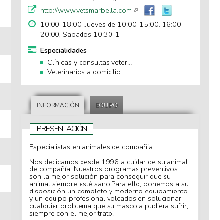
http://www.vetsmarbella.com
(li
n
10:00-18:00, Jueves de 10:00-15:00, 16:00-
k
20:00, Sabados 10:30-1
is
Especialidades
e
xt
Clínicas y consultas veterinarias
Veterinarios a domicilio
e
r
n
al
INFORMACIÓN
EQUIPO
)
PRESENTACIÓN
Especialistas en animales de compañia
Nos dedicamos desde 1996 a cuidar de su animal
de compañía. Nuestros programas preventivos
son la mejor solución para conseguir que su
animal siempre esté sano.Para ello, ponemos a su
disposición un completo y moderno equipamiento
y un equipo profesional volcados en solucionar
cualquier problema que su mascota pudiera sufrir,
siempre con el mejor trato.