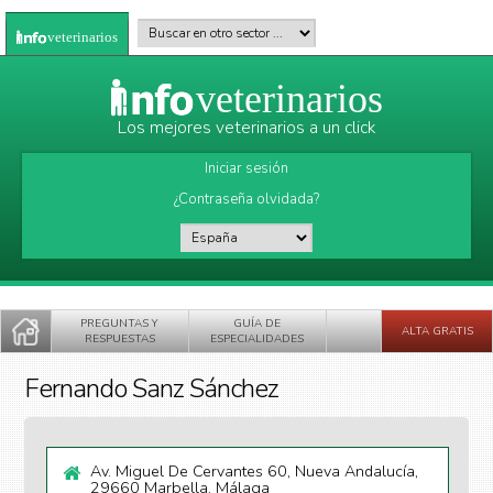
Pasar al contenido principal
Buscar en otro sector
*
veterinarios
veterinarios
Los mejores veterinarios a un click
Iniciar sesión
¿Contraseña olvidada?
País
*
PREGUNTAS Y
GUÍA DE
ALTA GRATIS
RESPUESTAS
ESPECIALIDADES
Fernando Sanz Sánchez
Av. Miguel De Cervantes 60, Nueva Andalucía,
29660 Marbella, Málaga