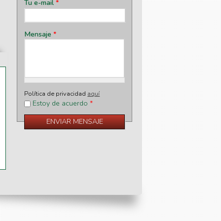
Tu e-mail
*
Mensaje
*
Política de privacidad
aquí
Estoy de acuerdo
*