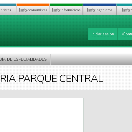
ntistas
economistas
informáticos
ingenieros
Iniciar sesión
¿Cont
UÍA DE ESPECIALIDADES
ARIA PARQUE CENTRAL
nk is
ternal)