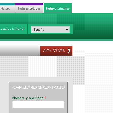
médicos
psicólogos
veterinarios
País
*
raseña olvidada?
ALTA GRATIS
FORMULARIO DE CONTACTO
Nombre y apellidos
*