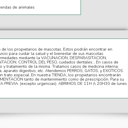
iendas de animales
o de los propietarios de mascotas. Estos podrán encontrar en
icio para cuidar la salud y el bienestar de sus mascotas.
fermedades mediante la VACUNACION, DESPARASITACION,
NTACION, CONTROL DEL PESO, cuidados dentales... En casos de
 y tratamiento de la misma. Tratamos casos de medicina interna,
ía, aparato digestivo, etc. Atendemos PERROS, GATOS, y EXOTICOS.
n trato especial. En nuestra TIENDA, los propietarios encontrarán
ENTACION tanto de mantenimiento como de prescripción. Para su
ITA PREVIA. (excepto urgencias). ABRIMOS DE 11H A 20H30 de lunes