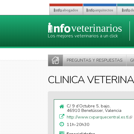
Pasar al contenido principal
abogados
arquitectos
de
veterinarios
Los mejores veterinarios a un click
PREGUNTAS Y RESPUESTAS
G
CLINICA VETERIN
C/ 9 d’Octubre 5, bajo,
46910 Benetússer, Valencia
http://www.cvparquecentral.es.tl
(li
ex
11h-20h30