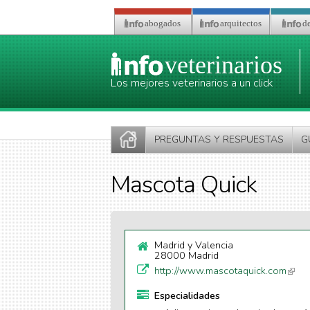
Pasar al contenido principal
abogados
arquitectos
de
veterinarios
Los mejores veterinarios a un click
PREGUNTAS Y RESPUESTAS
G
Mascota Quick
Madrid y Valencia
28000 Madrid
http://www.mascotaquick.com
(link 
exter
Especialidades