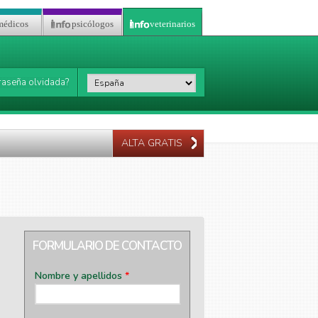
médicos
psicólogos
veterinarios
País
*
raseña olvidada?
ALTA GRATIS
FORMULARIO DE CONTACTO
Nombre y apellidos
*