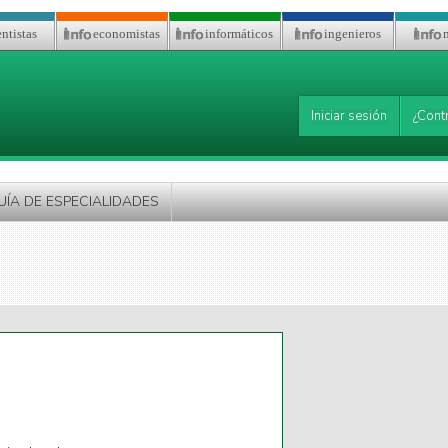
ntistas
economistas
informáticos
ingenieros
Iniciar sesión
¿Cont
UÍA DE ESPECIALIDADES
is
nal)