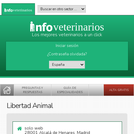
Pasar al contenido principal
Buscar en otro sector
*
veterinarios
veterinarios
Los mejores veterinarios a un click
Iniciar sesión
¿Contraseña olvidada?
País
*
PREGUNTAS Y
GUÍA DE
ALTA GRATIS
RESPUESTAS
ESPECIALIDADES
Libertad Animal
solo web
28001 Alcalá de Henares, Madrid