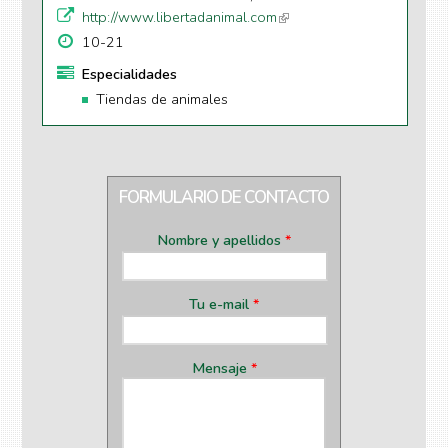
http://www.libertadanimal.com
(li
n
10-21
k
Especialidades
is
Tiendas de animales
e
xt
e
r
n
FORMULARIO DE CONTACTO
al
)
Nombre y apellidos
*
Tu e-mail
*
Mensaje
*